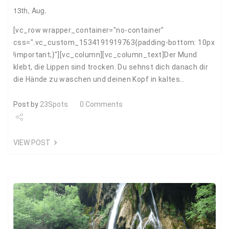
13th, Aug.
[vc_row wrapper_container="no-container"
css=".vc_custom_1534191919763{padding-bottom: 10px
!important;}"][vc_column][vc_column_text]Der Mund
klebt, die Lippen sind trocken. Du sehnst dich danach dir
die Hände zu waschen und deinen Kopf in kaltes…
Post by
23Spots
0 Comments
Share
VIEW POST
Tweet