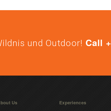
Call 
Wildnis und Outdoor!
bout Us
Experiences