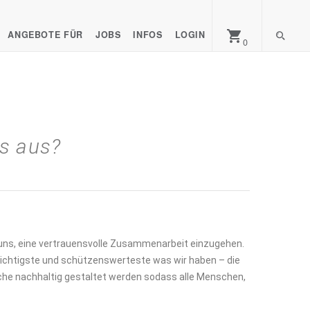
shopping_cart
ANGEBOTE FÜR
JOBS
INFOS
LOGIN
0
s aus?
ir uns, eine vertrauensvolle Zusammenarbeit einzugehen.
 wichtigste und schützenswerteste was wir haben – die
nche nachhaltig gestaltet werden sodass alle Menschen,