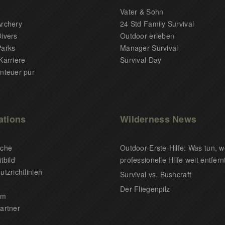
Vater & Sohn
rchery
24 Std Family Survival
ivers
Outdoor erleben
arks
Manager Survival
Karriere
Survival Day
nteuer pur
ations
Wilderness News
uche
Outdoor-Erste-Hilfe: Was tun, 
tbild
professionelle Hilfe weit entfernt
tzrichtlinien
Survival vs. Bushcraft
Der Fliegenpilz
um
artner