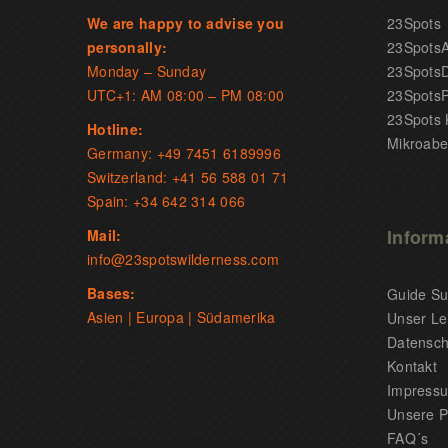
We are happy to advise you
23Spots
personally:
23SpotsA
Monday – Sunday
23SpotsD
UTC+1: AM 08:00 – PM 08:00
23SpotsP
23Spots 
Hotline:
Mikroabe
Germany: +49 7451 6189996
Switzerland: +41 56 588 01 71
Spain: +34 642 314 066
Inform
Mail:
info@23spotswilderness.com
Bases:
Guide S
Asien | Europa | Südamerika
Unser Lei
Datenschu
Kontakt
Impress
Unsere P
FAQ´s