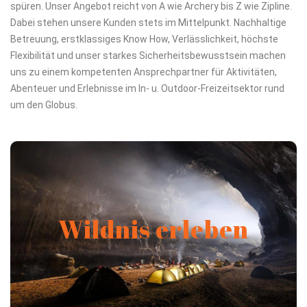
spüren. Unser Angebot reicht von A wie Archery bis Z wie Zipline.
Dabei stehen unsere Kunden stets im Mittelpunkt. Nachhaltige
Betreuung, erstklassiges Know How, Verlässlichkeit, höchste
Flexibilität und unser starkes Sicherheitsbewusstsein machen
uns zu einem kompetenten Ansprechpartner für Aktivitäten,
Abenteuer und Erlebnisse im In- u. Outdoor-Freizeitsektor rund
um den Globus.
Eine Aufgabe ohne eine Vision ist nur eine Arbeit. Eine
Vision ohne eine Aufgabe ist nur ein Traum. Eine Vision mit
Wildnis erleben
einer Aufgabe kann die Welt verändern.
Mehr Infos zu uns unter: +49 157 9232 4008