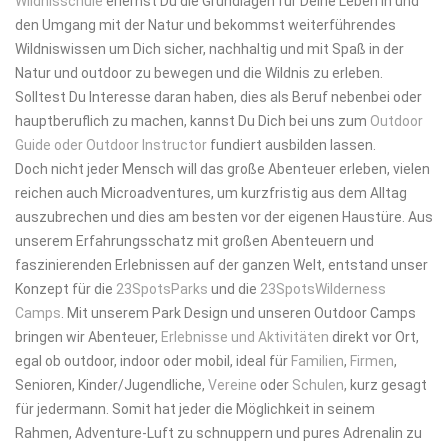
Wildnisschule
erlernst Du die Grundlagen für Deine Leben in und
den Umgang mit der Natur und bekommst weiterführendes
Wildniswissen um Dich sicher, nachhaltig und mit Spaß in der
Natur und outdoor zu bewegen und die Wildnis zu erleben.
Solltest Du Interesse daran haben, dies als Beruf nebenbei oder
hauptberuflich zu machen, kannst Du Dich bei uns zum
Outdoor
Guide oder Outdoor Instructor
fundiert ausbilden lassen.
Doch nicht jeder Mensch will das große Abenteuer erleben, vielen
reichen auch Microadventures, um kurzfristig aus dem Alltag
auszubrechen und dies am besten vor der eigenen Haustüre. Aus
unserem Erfahrungsschatz mit großen Abenteuern und
faszinierenden Erlebnissen auf der ganzen Welt, entstand unser
Konzept für die
23SpotsParks
und die
23SpotsWilderness
Camps
. Mit unserem Park Design und unseren Outdoor Camps
bringen wir Abenteuer,
Erlebnisse und Aktivitäten
direkt vor Ort,
egal ob outdoor, indoor oder mobil, ideal für
Familien
,
Firmen
,
Senioren, Kinder/Jugendliche,
Vereine
oder
Schulen
, kurz gesagt
für jedermann. Somit hat jeder die Möglichkeit in seinem
Rahmen, Adventure-Luft zu schnuppern und pures Adrenalin zu