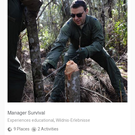
Manager Survival
Experiences educational
,
Wildnis-Erlebnisse
9 Places
2 Activities