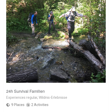
24h Survival Familien
Experiences regular
,
Wildnis-Erlebnisse
9 Places
2 Activities