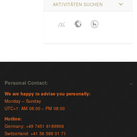
AKTIVITÄTEN SUCHEN
Personal Contact:
We are happy to advise you personally:
Monday – Sunday
UTC+1: AM 08:00 – PM 08:00
Hotline:
Germany: +49 7451 6189996
Switzerland: +41 56 588 01 71