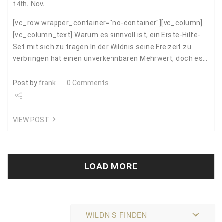
14th, Nov.
[vc_row wrapper_container="no-container"][vc_column]
[vc_column_text] Warum es sinnvoll ist, ein Erste-Hilfe-
Set mit sich zu tragen In der Wildnis seine Freizeit zu
verbringen hat einen unverkennbaren Mehrwert, doch es…
Post by
frank
0 Comments
Share
VIEW POST
Tweet
LOAD MORE
WILDNIS FINDEN